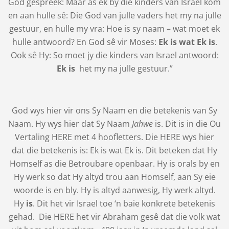
God gespreek: Maar as ek by die kinders van Israel kom
en aan hulle sê: Die God van julle vaders het my na julle
gestuur, en hulle my vra: Hoe is sy naam – wat moet ek
hulle antwoord? En God sê vir Moses:
Ek is wat Ek is
.
Ook sê Hy: So moet jy die kinders van Israel antwoord:
Ek is
het my na julle gestuur.”
God wys hier vir ons Sy Naam en die betekenis van Sy
Naam. Hy wys hier dat Sy Naam
Jahwe
is. Dit is in die Ou
Vertaling HERE met 4 hoofletters. Die HERE wys hier
dat die betekenis is: Ek is wat Ek is. Dit beteken dat Hy
Homself as die Betroubare openbaar. Hy is orals by en
Hy werk so dat Hy altyd trou aan Homself, aan Sy eie
woorde is en bly. Hy is altyd aanwesig, Hy werk altyd.
Hy
is
. Dit het vir Israel toe ‘n baie konkrete betekenis
gehad. Die HERE het vir Abraham gesê dat die volk wat