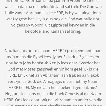
uit hom sal voortkom, 400 jaar in ‘n vreemde land sal
wees en dan na die beloofde land sal trek. Die God van
hulle vader Abraham is die HERE, is Hy wat altyd doen
wat Hy gesê het. Hy is dus ook die God wat hulle nou
volgens Sy Woord uit Egipte sal bevry en in die
beloofde land Kanaan sal bring.
Nou kan juis oor die naam HERE ‘n probleem ontstaan
as ‘n mens die Bybel lees. Jy het Eksodus 3 gelees en
nou kom jy by hoofstuk 6 en jy lees daar: “Verder het
God met Moses gespreek en vir hom gesê: Ek is die
HERE. En Ek het aan Abraham, aan Isak en aan Jakob
verskyn as God, die Almagtige, maar met my Naam
HERE het Ek My nie aan hulle bekend gemaak nie.”
Nogtans lees ons ook in die boek Genesis al die Naam
HERE. Ons lees daar ook dat Abraham en ander van die
HERE praat en God met hierdie Naam noem. Hoe is dit