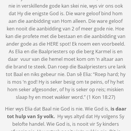
nie in verskillende gode kan skei nie, wys vir ons ook
dat Hy die enigste God is. Die ware geloof bind hom
aan die aanbidding van Hom alleen. Die ware geloof
ken nooit die aanbidding van 2 of meer gode nie. Hoe
kan die profete met die bestaan en die aanbidding van
ander gode as die HERE spot! Ek noem een voorbeeld.
As Elia en die Baalpriesters op die berg Karmel is en
daar vuur van die hemel moet kom om ‘n altaar aan
die brand te steek. Dan roep die Baalpriesters ure lank
tot Baal en niks gebeur nie. Dan sê Elia: “Roep hard; hy
is mos ‘n god! Hy is seker besig om te peins, of hy het
hom seker afgesonder, of hy is seker op reis; miskien
slaap hy en moet wakker word.” (1 Kon 18:27)
Hier wys Elia dat Baal nie God is nie. Wie God is,
is daar
tot hulp van Sy volk.
Hy wys altyd dat Hy volgens Sy
belofte handel. Wie God is, is nooit vir Sy kinders