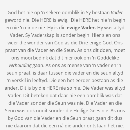
God het nie op ‘n sekere oomblik in Sy bestaan
Vader
geword nie. Die HERE is ewig. Die HERE het nie ‘n begin
en nie ‘n einde nie. Hy is die
ewige Vader.
Hy was altyd
Vader. Sy Vaderskap is sonder begin. Hier sien ons
weer die wonder van God as die Drie-enige God. Ons
praat van die Vader en die Seun. As ons dit doen, moet
ons mooi bedink dat dit hier ook om ‘n Goddelike
verhouding
gaan. As ons as mense van ‘n vader en ‘n
seun praat is daar tussen die vader en die seun altyd
‘n verskil in leeftyd. Die een het eerder bestaan as die
ander. Dit is by die HERE nie so nie. Die Vader was altyd
Vader. Dit beteken dat daar nie een oomblik was dat
die Vader sonder die Seun was nie. Die Vader en die
Seun was ook nooit sonder die Heilige Gees nie. As ons
by God van die Vader en die Seun praat gaan dit dus
nie daarom dat die een ná die ander ontstaan het nie.