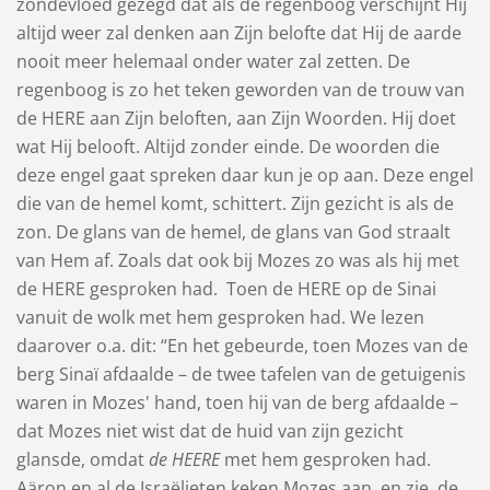
zondevloed gezegd dat als de regenboog verschijnt Hij
altijd weer zal denken aan Zijn belofte dat Hij de aarde
nooit meer helemaal onder water zal zetten. De
regenboog is zo het teken geworden van de trouw van
de HERE aan Zijn beloften, aan Zijn Woorden. Hij doet
wat Hij belooft. Altijd zonder einde. De woorden die
deze engel gaat spreken daar kun je op aan. Deze engel
die van de hemel komt, schittert. Zijn gezicht is als de
zon. De glans van de hemel, de glans van God straalt
van Hem af. Zoals dat ook bij Mozes zo was als hij met
de HERE gesproken had. Toen de HERE op de Sinai
vanuit de wolk met hem gesproken had. We lezen
daarover o.a. dit: “En het gebeurde, toen ​Mozes​ van de
berg Sinaï afdaalde – de twee tafelen van de getuigenis
waren in ​Mozes' hand, toen hij van de berg afdaalde –
dat ​Mozes​ niet wist dat de huid van zijn gezicht
glansde, omdat
de HEERE
met hem gesproken had.
Aäron en al de Israëlieten keken ​Mozes​ aan, en zie, de