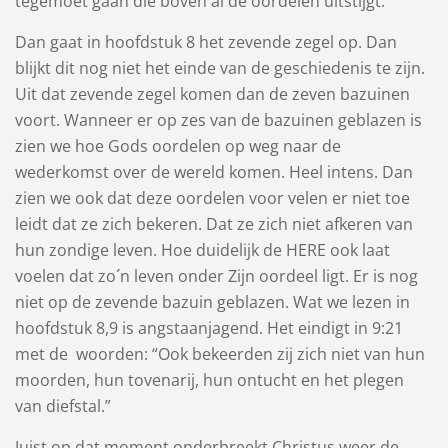
tegemoet gaan die boven al de oordelen uitstijgt.
Dan gaat in hoofdstuk 8 het zevende zegel op. Dan
blijkt dit nog niet het einde van de geschiedenis te zijn.
Uit dat zevende zegel komen dan de zeven bazuinen
voort. Wanneer er op zes van de bazuinen geblazen is
zien we hoe Gods oordelen op weg naar de
wederkomst over de wereld komen. Heel intens. Dan
zien we ook dat deze oordelen voor velen er niet toe
leidt dat ze zich bekeren. Dat ze zich niet afkeren van
hun zondige leven. Hoe duidelijk de HERE ook laat
voelen dat zo´n leven onder Zijn oordeel ligt. Er is nog
niet op de zevende bazuin geblazen. Wat we lezen in
hoofdstuk 8,9 is angstaanjagend. Het eindigt in 9:21
met de woorden: “Ook bekeerden zij zich niet van hun
moorden, hun ​tovenarij, hun ontucht en het plegen
van ​diefstal.”
Juist op dat moment onderbreekt Christus weer de