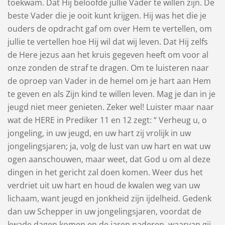
toekwam. Dat Hij beloofde jullie Vader te willen zijn. De
beste Vader die je ooit kunt krijgen. Hij was het die je
ouders de opdracht gaf om over Hem te vertellen, om
jullie te vertellen hoe Hij wil dat wij leven. Dat Hij zelfs
de Here jezus aan het kruis gegeven heeft om voor al
onze zonden de straf te dragen. Om te luisteren naar
de oproep van Vader in de hemel om je hart aan Hem
te geven en als Zijn kind te willen leven. Mag je dan in je
jeugd niet meer genieten. Zeker wel! Luister maar naar
wat de HERE in Prediker 11 en 12 zegt: “ Verheug u, o
jongeling, in uw jeugd, en uw ​hart​ zij vrolijk in uw
jongelingsjaren; ja, volg de lust van uw ​hart​ en wat uw
ogen aanschouwen, maar weet, dat God u om al deze
dingen in het gericht zal doen komen. Weer dus het
verdriet uit uw ​hart​ en houd de kwalen weg van uw
lichaam, want jeugd en jonkheid zijn ijdelheid. Gedenk
dan uw Schepper in uw jongelingsjaren, voordat de
kwade dagen komen en de jaren naderen, waarvan gij