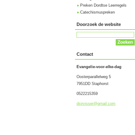
Preken Dordtse Leerregels
Catechismuspreken
Doorzoek de website
Contact
Evangelie-voor-elke-dag
Oosterparallelweg 5
7951DD Staphorst
0522215359
dsjrviss
er@gmail
.com