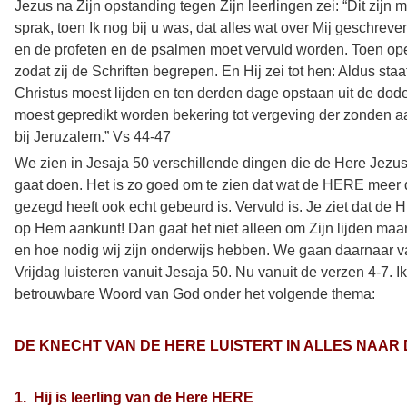
Jezus na Zijn opstanding tegen Zijn leerlingen zei: “Dit zijn m
sprak, toen Ik nog bij u was, dat alles wat over Mij geschreven
en de profeten en de psalmen moet vervuld worden. Toen ope
zodat zij de Schriften begrepen. En Hij zei tot hen: Aldus staa
Christus​ moest lijden en ten derden dage opstaan uit de dode
moest gepredikt worden bekering tot ​vergeving​ der ​zonden​ a
bij Jeruzalem.” Vs 44-47
We zien in Jesaja 50 verschillende dingen die de Here Jezus
gaat doen. Het is zo goed om te zien dat wat de HERE meer 
gezegd heeft ook echt gebeurd is. Vervuld is. Je ziet dat de 
op Hem aankunt! Dan gaat het niet alleen om Zijn lijden maar
en hoe nodig wij zijn onderwijs hebben. We gaan daarnaar
Vrijdag luisteren vanuit Jesaja 50. Nu vanuit de verzen 4-7. Ik
betrouwbare Woord van God onder het volgende thema:
DE KNECHT VAN DE HERE LUISTERT IN ALLES NAAR
1. Hij is leerling van de Here HERE