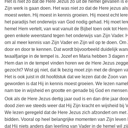
Het is niet zo dat de Here Jezus zo uit de hemel gevallen is
Zijn werk is gaan doen. Het was niet zo dat de Here jezus als 
moest weten. Hij moest in kennis groeien. Hij moest echt leren
het paradijs het onderwijs van God nodig gehad. Hij moet ler
hemel Hem vertelt, van wat vanuit de Bijbel toen ook tot Hem
geen enkele weerstand tegen het onderwijs van Zijn Vader. H
om al meer kennis van Zijn Vader en Zijn wil op te doen. Om 
door en door te kennen. Dat wordt bijvoorbeeld duidelijk wa
twaalfjarige in de tempel is. Jozef en Maria hebben 3 dagen
Hem dan in de tempel vinden horen we de Here Jezus zegge
gezocht? Wist gij niet, dat Ik bezig moet zijn met de dingen v
Het is ook juist in dit hoofdstuk dat we lezen dat de Zoon v
geworden is dat Hij in kennis moest groeien. We lezen namelij
nam toe in wijsheid en grootte en ​genade​ bij God en mensen.
Ook als de Here Jezus dertig jaar oud is en dan drie jaar door I
dood zien we steeds weer dat Hij Zijn kracht en wijsheid bij 
We lezen geregeld dat de Here Jezus zich afzondert om met Z
bidden. Vooral op heel belangrijke momenten van Zijn leven
dat Hij niets anders dan leerling van Vader in de hemel wil zij