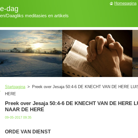
Homepagina
ke-dag
len/Daagliks meditasies en artikels
Startpagina
>
Preek over Jesaja 50:4-6 DE KNECHT VAN DE HERE L
HERE
Preek over Jesaja 50:4-6 DE KNECHT VAN DE HERE 
NAAR DE HERE
09-05-2017 09:35
ORDE VAN DIENST