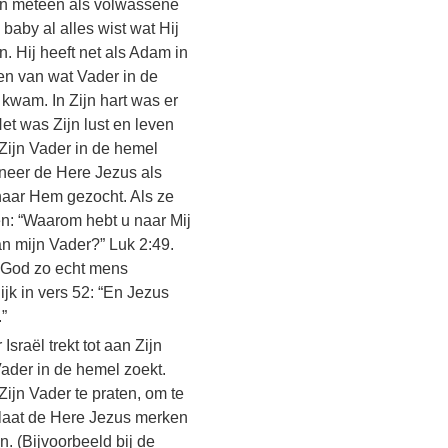
 en meteen als volwassene
baby al alles wist wat Hij
. Hij heeft net als Adam in
en van wat Vader in de
 kwam. In Zijn hart was er
et was Zijn lust en leven
Zijn Vader in de hemel
nneer de Here Jezus als
 naar Hem gezocht. Als ze
n: “Waarom hebt u naar Mij
an mijn Vader?” Luk 2:49.
an God zo echt mens
k in vers 52: “En ​Jezus​
”
sraël trekt tot aan Zijn
Vader in de hemel zoekt.
ijn Vader te praten, om te
 laat de Here Jezus merken
n. (Bijvoorbeeld bij de