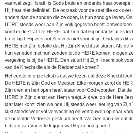
vaarwel zegt. Israël is Gods bruid en ondanks haar overspeli
Hij haar niet definitief. De oorzaak voor de straf die ook ove
anders dan de zonden die ze doen, is hun zondige leven. On
HERE steeds weer aan Zijn volk gegeven heeft, antwoorden z
komt er de straf. De HERE laat zien dat Hij ondanks alles toc
bruid kijkt. Hij verstoot Zijn volk niet voor altijd. Ondanks di
HERE met Zijn belofte dat Hij Zijn Knecht zal sturen. Als de 
hun verleden met hun zonden tot de HERE komen, mogen ze
vergeving is bij de HERE. Dan stuurt Hij Zijn Knecht ook voor
van de Knecht die als de Redder zal komen?
Het eerste in onze tekst is dat we lezen dat deze Knecht leer
De HERE is Zijn God en Meester. Elke morgen zorgt de HERE
Zijn oren en hart open heeft staan voor God woorden. Dat de
HERE in Zijn dienst van Hem vraagt. Als we op de Here Jezu
jaar later komt, zien we hoe Hij steeds weer leerling van Zijn 
kijkt steeds weer vol verwachting en vertrouwen op naar Vad
de beloofde Verlosser gestuurd heeft. We zien dan ook dat 
bidt om van Vader te krijgen wat Hij zo nodig heeft.