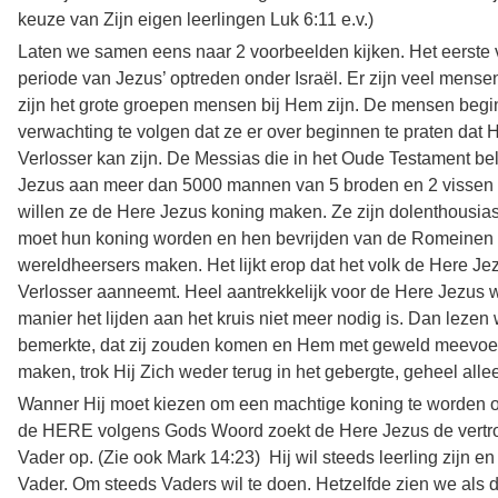
keuze van Zijn eigen leerlingen Luk 6:11 e.v.)
Laten we samen eens naar 2 voorbeelden kijken. Het eerste v
periode van Jezus’ optreden onder Israël. Er zijn veel mens
zijn het grote groepen mensen bij Hem zijn. De mensen be
verwachting te volgen dat ze er over beginnen te praten dat 
Verlosser kan zijn. De Messias die in het Oude Testament be
Jezus aan meer dan 5000 mannen van 5 broden en 2 vissen t
willen ze de Here Jezus koning maken. Ze zijn dolenthousias
moet hun koning worden en hen bevrijden van de Romeinen
wereldheersers maken. Het lijkt erop dat het volk de Here Je
Verlosser aanneemt. Heel aantrekkelijk voor de Here Jezus wa
manier het lijden aan het kruis niet meer nodig is. Dan lezen 
bemerkte, dat zij zouden komen en Hem met geweld meevoe
maken, trok Hij Zich weder terug in het gebergte, geheel alle
Wanner Hij moet kiezen om een machtige koning te worden o
de HERE volgens Gods Woord zoekt de Here Jezus de vertr
Vader op. (Zie ook Mark 14:23) Hij wil steeds leerling zijn en
Vader. Om steeds Vaders wil te doen. Hetzelfde zien we als