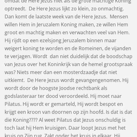
omdat de Here Jezus niet als de grote machtige Koning
optreedt. De Here Jezus lijkt zo klein, zo onmachtig.
Dan komt de laatste week van de Here Jezus. Mensen
willen Hem in Jeruzalem Koning maken, ze willen Hem
groot en machtig maken en verwachten veel van Hem.
Hij rijdt op een ezelsjong Jeruzalem binnen maar
weigert koning te worden en de Romeinen, de vijanden
te verjagen. Wordt dan niet duidelijk dat de boodschap
van Jezus over het Koninkrijk van de hemel grootspraak
was? Niets meer dan een mosterdzaadje dat niet
uitkiemt. De Here Jezus wordt gevangengenomen. Hij
wordt door de hoogste Joodse rechtbank als
godslasteraar ter dood veroordeeld. Hij moet naar
Pilatus. Hij wordt er gemarteld, Hij wordt bespot en
krijgt een kroon van doornen op zijn hoofd. Is dat is dat
die Koning???? Al weet Pilatus dat Jezus onschuldig is
toch laat hij Hem kruisigen. Daar loopt Jezus met het
kruis op Zijn rug. Zakt onder het kruis in elkaar. Hij