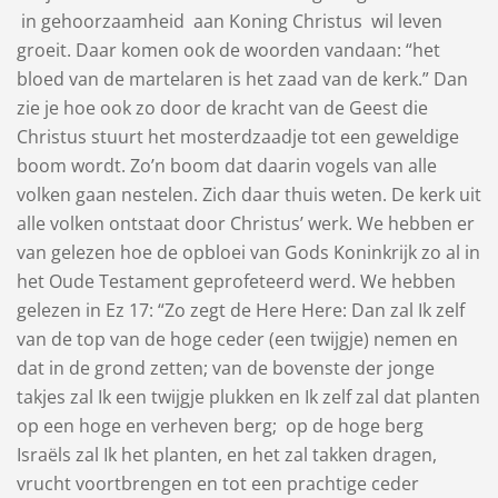
in gehoorzaamheid aan Koning Christus wil leven
groeit. Daar komen ook de woorden vandaan: “het
bloed van de martelaren is het zaad van de kerk.” Dan
zie je hoe ook zo door de kracht van de Geest die
Christus stuurt het mosterdzaadje tot een geweldige
boom wordt. Zo’n boom dat daarin vogels van alle
volken gaan nestelen. Zich daar thuis weten. De kerk uit
alle volken ontstaat door Christus’ werk. We hebben er
van gelezen hoe de opbloei van Gods Koninkrijk zo al in
het Oude Testament geprofeteerd werd. We hebben
gelezen in Ez 17: “Zo zegt de Here Here: Dan zal Ik zelf
van de top van de hoge ​ceder​ (een twijgje) nemen en
dat in de grond zetten; van de bovenste der jonge
takjes zal Ik een twijgje plukken en Ik zelf zal dat planten
op een hoge en verheven berg; op de hoge berg
Israëls zal Ik het planten, en het zal takken dragen,
vrucht voortbrengen en tot een prachtige ​ceder​