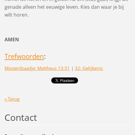
genade alleen het eeuwige leven. Kies dan waar je bij
wilt horen.
AMEN
Trefwoorden
:
Mosterdzaadje; Mattheus 13:31
|
32; Gelijkenis
« Terug
Contact