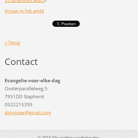
Vrouw in het ambt
« Terug
Contact
Evangelie-voor-elke-dag
Oosterparallelweg 5
7951DD Staphorst
0522215359
dsjrviss
er@gmail
.com
© 2013 Alle rechten voorbehouden.