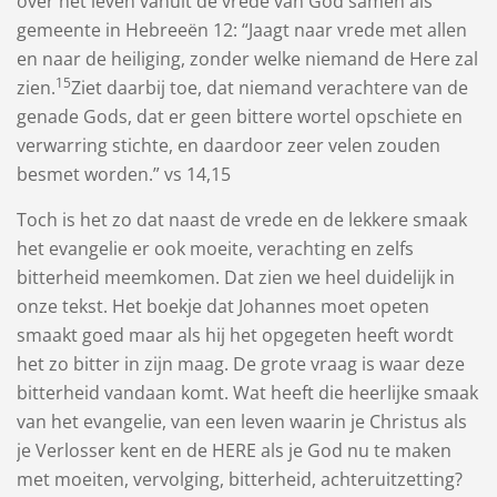
over het leven vanuit de vrede van God samen als
gemeente in Hebreeën 12: “Jaagt naar ​vrede​ met allen
en naar de ​heiliging, zonder welke niemand de Here zal
15
zien.
Ziet daarbij toe, dat niemand verachtere van de ​
genade​ Gods, dat er geen bittere wortel opschiete en
verwarring stichte, en daardoor zeer velen zouden
besmet worden.” vs 14,15
Toch is het zo dat naast de vrede en de lekkere smaak
het evangelie er ook moeite, verachting en zelfs
bitterheid meemkomen. Dat zien we heel duidelijk in
onze tekst. Het boekje dat Johannes moet opeten
smaakt goed maar als hij het opgegeten heeft wordt
het zo bitter in zijn maag. De grote vraag is waar deze
bitterheid vandaan komt. Wat heeft die heerlijke smaak
van het evangelie, van een leven waarin je Christus als
je Verlosser kent en de HERE als je God nu te maken
met moeiten, vervolging, bitterheid, achteruitzetting?