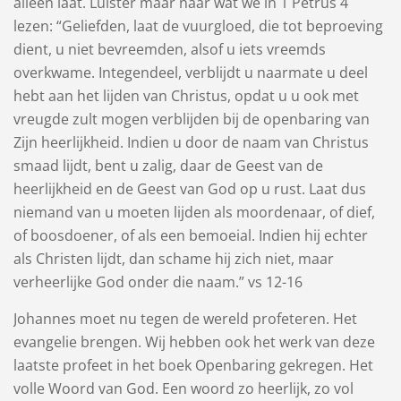
alleen laat. Luister maar naar wat we in 1 Petrus 4
lezen: “Geliefden, laat de vuurgloed, die tot beproeving
dient, u niet bevreemden, alsof u iets vreemds
overkwame. Integendeel, verblijdt u naarmate u deel
hebt aan het lijden van ​Christus, opdat u u ook met
vreugde zult mogen verblijden bij de openbaring van
Zijn heerlijkheid. Indien u door de naam van ​Christus​
smaad lijdt, bent u zalig, daar de Geest van de
heerlijkheid en de Geest van God op u rust. Laat dus
niemand van u moeten lijden als ​moordenaar, of ​dief,
of boosdoener, of als een bemoeial. Indien hij echter
als ​Christen​ lijdt, dan schame hij zich niet, maar
verheerlijke God onder die naam.” vs 12-16
Johannes moet nu tegen de wereld profeteren. Het
evangelie brengen. Wij hebben ook het werk van deze
laatste profeet in het boek Openbaring gekregen. Het
volle Woord van God. Een woord zo heerlijk, zo vol