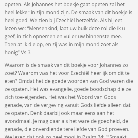
opeten. Als Johannes het boekje gaat opeten zal het
heel lekker in zijn mond zijn. De smaak van dit boekje is
heel goed. We zien bij Ezechiël hetzelfde. Als hij eet
lezen we: “Mensenkind, laat uw buik deze rol die Ik u
geef, in zich opnemen en vul er uw binnenste mee.
Toen at ik die op, en zij was in mijn mond zoet als
honig” Vs 3
Waarom is de smaak van dit boekje voor Johannes zo
zoet? Waarom was het voor Ezechiël heerlijk om dit te
eten? Omdat het de goede woorden van God waren die
ze opaten. Het was evangelie, goede boodschap die ze
zich toe-eigenden. Het was het Woord van Gods
genade, van de vergeving vanuit Gods liefde alleen dat
ze opaten. Denk daarbij ook maar eens aan het
avondmaal. Je mag daar als het ware de goedheid, de
genade, die onverdiende tere liefde van God proeven.
We lezen dat ook zo heel mooi in Psalm 34: “”Smaakt