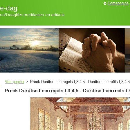
Homepagina
ke-dag
len/Daagliks meditasies en artikels
Startpagina
>
Preek Dordtse Leerregels I,3,4,5 - Dordtse Leerreëls I,3,4,5
Preek Dordtse Leerregels I,3,4,5 - Dordtse Leerreëls I,