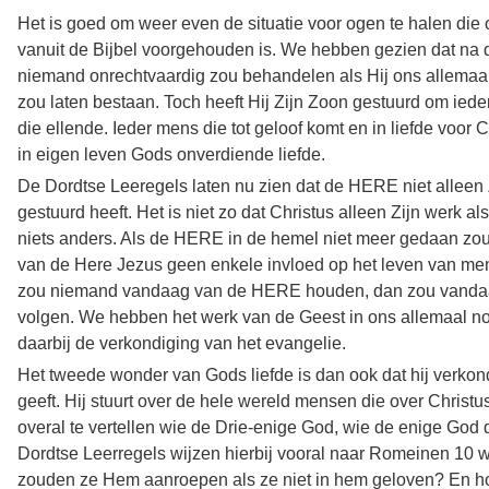
Het is goed om weer even de situatie voor ogen te halen die o
vanuit de Bijbel voorgehouden is. We hebben gezien dat n
niemand onrechtvaardig zou behandelen als Hij ons allemaal v
zou laten bestaan. Toch heeft Hij Zijn Zoon gestuurd om ieder
die ellende. Ieder mens die tot geloof komt en in liefde voor C
in eigen leven Gods onverdiende liefde.
De Dordtse Leeregels laten nu zien dat de HERE niet alleen
gestuurd heeft. Het is niet zo dat Christus alleen Zijn werk a
niets anders. Als de HERE in de hemel niet meer gedaan zou
van de Here Jezus geen enkele invloed op het leven van m
zou niemand vandaag van de HERE houden, dan zou vanda
volgen. We hebben het werk van de Geest in ons allemaal no
daarbij de verkondiging van het evangelie.
Het tweede wonder van Gods liefde is dan ook dat hij verkon
geeft. Hij stuurt over de hele wereld mensen die over Christu
overal te vertellen wie de Drie-enige God, wie de enige God d
Dordtse Leerregels wijzen hierbij vooral naar Romeinen 10 
zouden ze Hem aanroepen als ze niet in hem geloven? En 