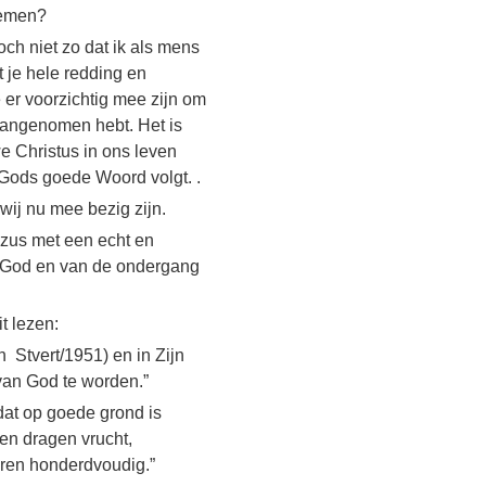
nemen?
ch niet zo dat ik als mens
 je hele redding en
 er voorzichtig mee zijn om
 aangenomen hebt. Het is
e Christus in ons leven
Gods goede Woord volgt. .
wij nu mee bezig zijn.
ezus met een echt en
 God en van de ondergang
t lezen:
Stvert/1951) en in Zijn
 van God te worden.”
dat op goede grond is
en dragen vrucht,
eren honderdvoudig.”