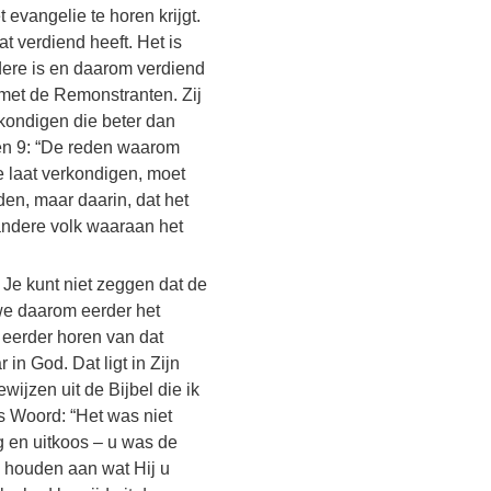
t evangelie te horen krijgt.
 verdiend heeft. Het is
dere is en daarom verdiend
 met de Remonstranten. Zij
kondigen die beter dan
gen 9: “De reden waarom
e laat verkondigen, moet
en, maar daarin, dat het
 andere volk waaraan het
. Je kunt niet zeggen dat de
we daarom eerder het
 eerder horen van dat
in God. Dat ligt in Zijn
ijzen uit de Bijbel die ik
ds Woord: “Het was niet
eg en uitkoos – u was de
e houden aan wat Hij u