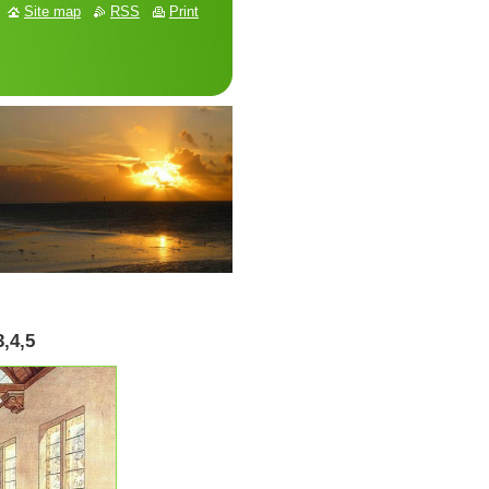
Site map
RSS
Print
3,4,5