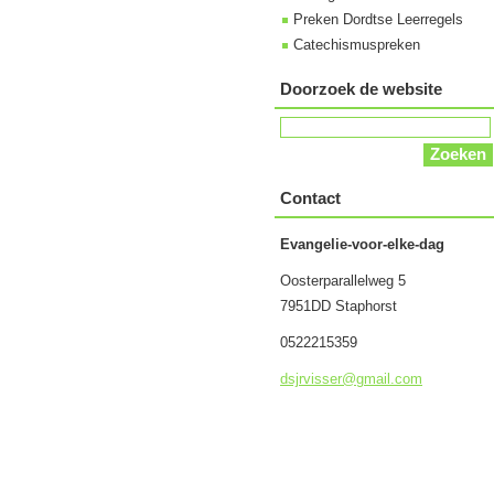
Preken Dordtse Leerregels
Catechismuspreken
Doorzoek de website
Contact
Evangelie-voor-elke-dag
Oosterparallelweg 5
7951DD Staphorst
0522215359
dsjrviss
er@gmail
.com