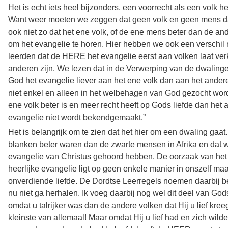
Het is echt iets heel bijzonders, een voorrecht als een volk he
Want weer moeten we zeggen dat geen volk en geen mens dat
ook niet zo dat het ene volk, of de ene mens beter dan de an
om het evangelie te horen. Hier hebben we ook een verschil
leerden dat de HERE het evangelie eerst aan volken laat ver
anderen zijn. We lezen dat in de Verwerping van de dwalin
God het evangelie liever aan het ene volk dan aan het ander
niet enkel en alleen in het welbehagen van God gezocht word
ene volk beter is en meer recht heeft op Gods liefde dan het
evangelie niet wordt bekendgemaakt.”
Het is belangrijk om te zien dat het hier om een dwaling gaat
blanken beter waren dan de zwarte mensen in Afrika en dat 
evangelie van Christus gehoord hebben. De oorzaak van het
heerlijke evangelie ligt op geen enkele manier in onszelf maar 
onverdiende liefde. De Dordtse Leerregels noemen daarbij bew
nu niet ga herhalen. Ik voeg daarbij nog wel dit deel van Go
omdat u talrijker was dan de andere volken dat Hij u lief kre
kleinste van allemaal! Maar omdat Hij u lief had en zich wild