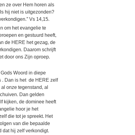
en ze over Hem horen als
 hij niet is uitgezonden?
verkondigen.” Vs 14,15.
en om het evangelie te
geroepen en gestuurd heeft,
van de HERE het gezag, de
rkondigen. Daarom schrijft
et door ons Zijn oproep.
ek Gods Woord in diepe
 . Dan is het de HERE zelf
 al onze tegenstand, al
schuiven. Dan gelden
lf kijken, de dominee heeft
ngelie hoor je het
f die tot je spreekt. Het
olgen van die bepaalde
dat hij zelf verkondigt.