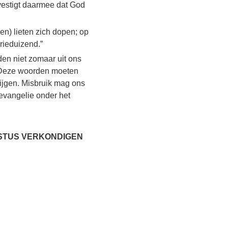
vestigt daarmee dat God
) lieten zich dopen; op
rieduizend.”
den niet zomaar uit ons
 Deze woorden moeten
rijgen. Misbruik mag ons
 evangelie onder het
ISTUS VERKONDIGEN