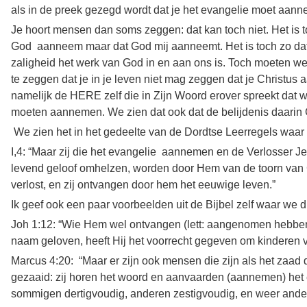
als in de preek gezegd wordt dat je het evangelie moet aan
Je hoort mensen dan soms zeggen: dat kan toch niet. Het is to
God aanneem maar dat God mij aanneemt. Het is toch zo dat
zaligheid het werk van God in en aan ons is. Toch moeten we
te zeggen dat je in je leven niet mag zeggen dat je Christus
namelijk de HERE zelf die in Zijn Woord erover spreekt dat w
moeten aannemen. We zien dat ook dat de belijdenis daarin 
We zien het in het gedeelte van de Dordtse Leerregels waar 
I,4: “Maar zij die het evangelie aannemen en de Verlosser J
levend geloof omhelzen, worden door Hem van de toorn van
verlost, en zij ontvangen door hem het eeuwige leven.”
Ik geef ook een paar voorbeelden uit de Bijbel zelf waar we di
Joh 1:12: “Wie Hem wel ontvangen (lett: aangenomen hebben 
naam geloven, heeft Hij het voorrecht gegeven om kinderen
Marcus 4:20: “Maar er zijn ook mensen die zijn als het zaad 
gezaaid: zij horen het woord en aanvaarden (aannemen) het 
sommigen dertigvoudig, anderen zestigvoudig, en weer and