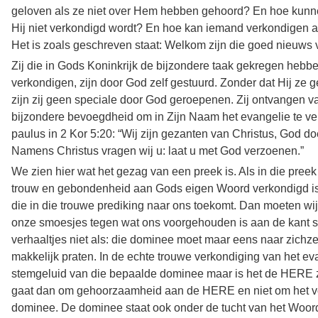
geloven als ze niet over Hem hebben gehoord? En hoe kunn
Hij niet verkondigd wordt? En hoe kan iemand verkondigen als
Het is zoals geschreven staat: Welkom zijn die goed nieuws 
Zij die in Gods Koninkrijk de bijzondere taak gekregen hebb
verkondigen, zijn door God zelf gestuurd. Zonder dat Hij ze 
zijn zij geen speciale door God geroepenen. Zij ontvangen 
bijzondere bevoegdheid om in Zijn Naam het evangelie te ve
paulus in 2 Kor 5:20: “Wij zijn gezanten van Christus, God do
Namens Christus vragen wij u: laat u met God verzoenen.”
We zien hier wat het gezag van een preek is. Als in die pre
trouw en gebondenheid aan Gods eigen Woord verkondigd is
die in die trouwe prediking naar ons toekomt. Dan moeten wij
onze smoesjes tegen wat ons voorgehouden is aan de kant 
verhaaltjes niet als: die dominee moet maar eens naar zichze
makkelijk praten. In de echte trouwe verkondiging van het eva
stemgeluid van die bepaalde dominee maar is het de HERE zel
gaat dan om gehoorzaamheid aan de HERE en niet om het v
dominee. De dominee staat ook onder de tucht van het Woord 