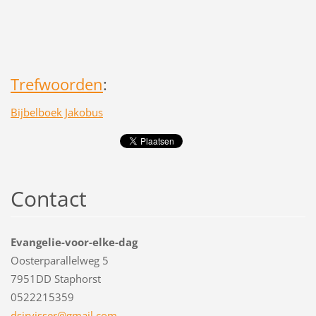
Trefwoorden
:
Bijbelboek Jakobus
Contact
Evangelie-voor-elke-dag
Oosterparallelweg 5
7951DD Staphorst
0522215359
dsjrviss
er@gmail
.com