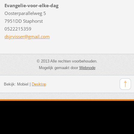
Evangelie-voor-elke-dag
Oosterparallelweg 5
7951DD Staphorst
0522215359
dsjrviss
er@gmail
.com
© 2013 Alle rechten voorbehouden.
Mogelijk gemaakt door
Webnode
Bekijk:
Mobiel
|
Desktop