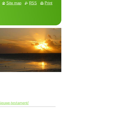
Site map
RSS
Print
nieuwe-testament/