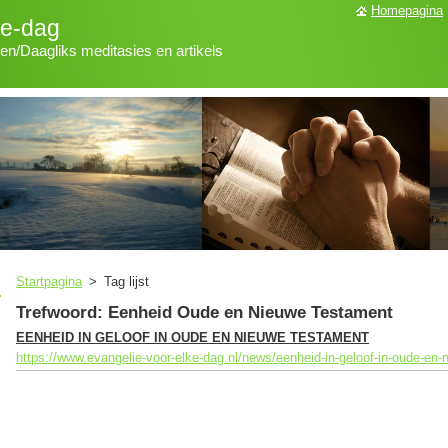
Homepagina
ke-dag
len/Daagliks meditasies en artikels
Startpagina
>
Tag lijst
Trefwoord: Eenheid Oude en Nieuwe Testament
EENHEID IN GELOOF IN OUDE EN NIEUWE TESTAMENT
https://www.evangelie-voor-elke-dag.nl/news/eenheid-in-geloof-in-oude-en-