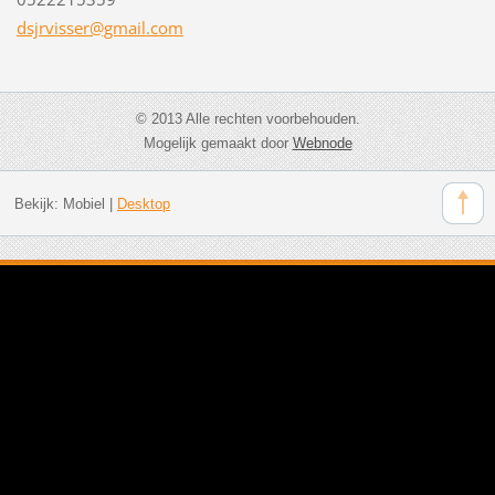
dsjrviss
er@gmail
.com
© 2013 Alle rechten voorbehouden.
Mogelijk gemaakt door
Webnode
Bekijk:
Mobiel
|
Desktop