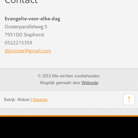
Evangelie-voor-elke-dag
Oosterparallelweg 5
7951DD Staphorst
0522215359
dsjrviss
er@gmail
.com
© 2013 Alle rechten voorbehouden.
Mogelijk gemaakt door
Webnode
Bekijk:
Mobiel
|
Desktop