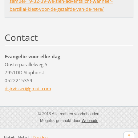
samuel-19-32-39-we-zien-adventslicht-wanneer-
barzillai-kiest-voor-de-gezalfde-van-de-here/
Contact
Evangelie-voor-elke-dag
Oosterparallelweg 5
7951DD Staphorst
0522215359
dsjrviss
er@gmail
.com
© 2013 Alle rechten voorbehouden.
Mogelijk gemaakt door
Webnode
Bekijk:
Mobiel
|
Desktop