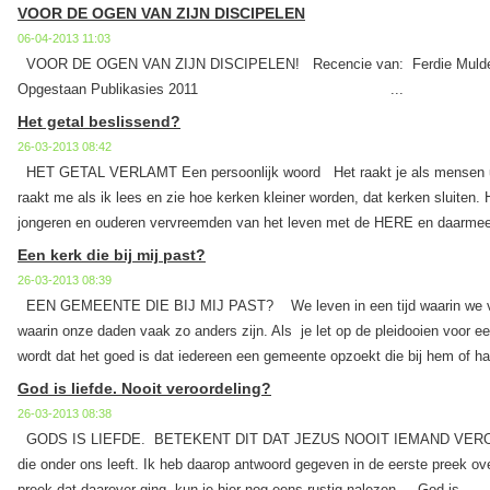
VOOR DE OGEN VAN ZIJN DISCIPELEN
06-04-2013 11:03
VOOR DE OGEN VAN ZIJN DISCIPELEN! Recencie van: Ferdie Mulde
Opgestaan Publikasies 2011 ...
Het getal beslissend?
26-03-2013 08:42
HET GETAL VERLAMT Een persoonlijk woord Het raakt je als mensen ui
raakt me als ik lees en zie hoe kerken kleiner worden, dat kerken sluiten. H
jongeren en ouderen vervreemden van het leven met de HERE en daarmee
Een kerk die bij mij past?
26-03-2013 08:39
EEN GEMEENTE DIE BIJ MIJ PAST? We leven in een tijd waarin we vee
waarin onze daden vaak zo anders zijn. Als je let op de pleidooien voor ee
wordt dat het goed is dat iedereen een gemeente opzoekt die bij hem of haa
God is liefde. Nooit veroordeling?
26-03-2013 08:38
GODS IS LIEFDE. BETEKENT DIT DAT JEZUS NOOIT IEMAND VEROO
die onder ons leeft. Ik heb daarop antwoord gegeven in de eerste preek o
preek dat daarover ging, kun je hier nog eens rustig nalezen. God is...