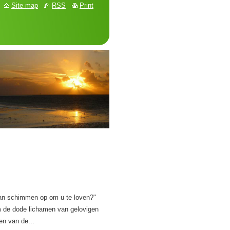
Site map
RSS
Print
schimmen op om u te loven?"
de dode lichamen van gelovigen
en van de...