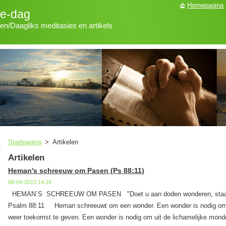
Homepagina
ke-dag
len/Daagliks meditasies en artikels
Startpagina
>
Artikelen
Artikelen
Heman's schreeuw om Pasen (Ps 88:11)
08-04-2013 14:16
HEMAN´S SCHREEUW OM PASEN "Doet u aan doden wonderen, staan 
Psalm 88:11 Heman schreeuwt om een wonder. Een wonder is nodig om 
weer toekomst te geven. Een wonder is nodig om uit de lichamelijke mond