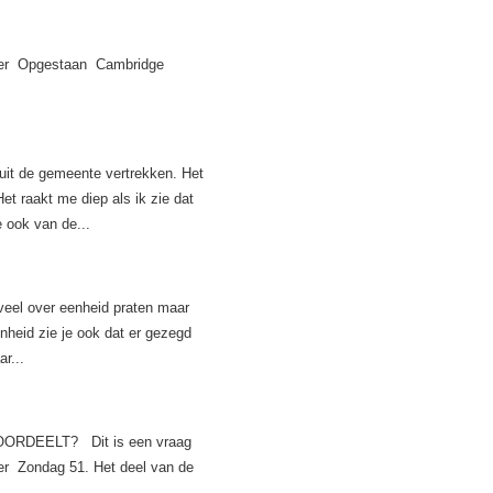
r Opgestaan Cambridge
t de gemeente vertrekken. Het
et raakt me diep als ik zie dat
 ook van de...
l over eenheid praten maar
nheid zie je ook dat er gezegd
r...
RDEELT? Dit is een vraag
ver Zondag 51. Het deel van de