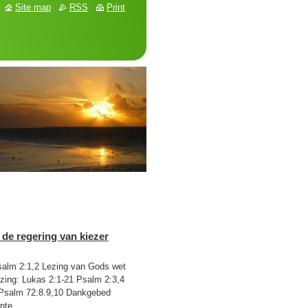
Site map
RSS
Print
 de regering van kiezer
m 2:1,2 Lezing van Gods wet
zing: Lukas 2:1-21 Psalm 2:3,4
 Psalm 72:8.9,10 Dankgebed
te...