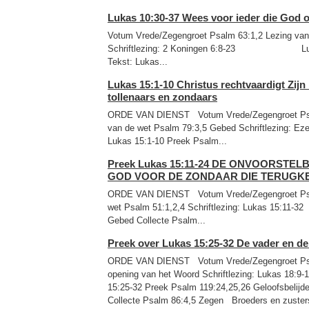
Lukas 10:30-37 Wees voor ieder die God o
Votum Vrede/Zegengroet Psalm 63:1,2 Lezing van
Schriftlezing: 2 Koningen 6:8-23 Lucas 
Tekst: Lukas...
Lukas 15:1-10 Christus rechtvaardigt Zij
tollenaars en zondaars
ORDE VAN DIENST Votum Vrede/Zegengro
van de wet Psalm 79:3,5 Gebed Schriftlezing: Eze
Lukas 15:1-10 Preek Psalm...
Preek Lukas 15:11-24 DE ONVOORSTE
GOD VOOR DE ZONDAAR DIE TERUGK
ORDE VAN DIENST Votum Vrede/Zegengroet Psal
wet Psalm 51:1,2,4 Schriftlezing: Lukas
Gebed Collecte Psalm...
Preek over Lukas 15:25-32 De vader en d
ORDE VAN DIENST Votum Vrede/Zegengroet Psa
opening van het Woord Schriftlezing: Lukas 18:9-
15:25-32 Preek Psalm 119:24,25,26 Geloofsbelijd
Collecte Psalm 86:4,5 Zegen Broeders en zusters