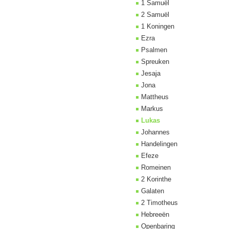
1 Samuël
2 Samuël
1 Koningen
Ezra
Psalmen
Spreuken
Jesaja
Jona
Mattheus
Markus
Lukas
Johannes
Handelingen
Efeze
Romeinen
2 Korinthe
Galaten
2 Timotheus
Hebreeën
Openbaring