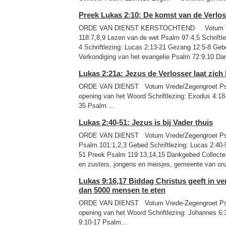
Preek Lukas 2:10: De komst van de Verlo
ORDE VAN DIENST KERSTOCHTEND Votum Vre
118:7,8,9 Lezen van de wet Psalm 97:4,5 Schriftl
4 Schriftlezing: Lucas 2:13-21 Gezang 12:5-8 Geb
Verkondiging van het evangelie Psalm 72:9,10 Da
Lukas 2:21a: Jezus de Verlosser laat zich
ORDE VAN DIENST Votum Vrede/Zegengroet Psa
opening van het Woord Schriftlezing: Ex
35 Psalm ...
Lukas 2:40-51: Jezus is bij Vader thuis
ORDE VAN DIENST Votum Vrede/Zegengroet Psa
Psalm 101:1,2,3 Gebed Schriftlezing: Lucas 2:40
51 Preek Psalm 119:13,14,15 Dankgebed Collec
en zusters, jongens en meisjes, gemeente van onz
Lukas 9:16,17 Biddag Christus geeft in v
dan 5000 mensen te eten
ORDE VAN DIENST Votum Vrede-Zegengroet Psa
opening van het Woord Schriftlezing: 
9:10-17 Psalm...