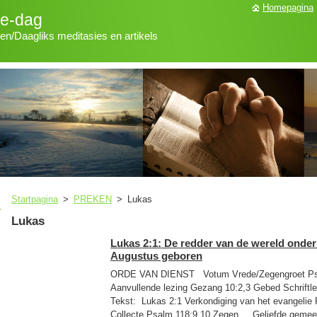
Homepagina
ke-dag
len/Daagliks meditasies en artikels
Startpagina
>
PREKEN
>
Lukas
Lukas
Lukas 2:1: De redder van de wereld onder
Augustus geboren
ORDE VAN DIENST Votum Vrede/Zegengroet Psal
Aanvullende lezing Gezang 10:2,3 Gebed Schriftle
Tekst: Lukas 2:1 Verkondiging van het evangelie
Collecte Psalm 118:9,10 Zegen Geliefde gemeen