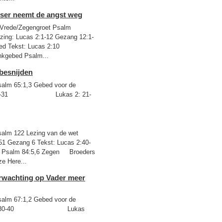
sser neemt de angst weg
de/Zegengroet Psalm
ezing: Lucas 2:1-12 Gezang 12:1-
ed Tekst: Lucas 2:10
nkgebed Psalm...
 besnijden
lm 65:1,3 Gebed voor de
odus 4:18-31 Lukas 2: 21-
lm 122 Lezing van de wet
-51 Gezang 6 Tekst: Lucas 2:40-
te Psalm 84:5,6 Zegen Broeders
e Here...
erwachting op Vader meer
lm 67:1,2 Gebed voor de
Johannes 6:30-40 Lukas