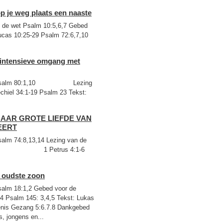
p je weg plaats een naaste
 de wet Psalm 10:5,6,7 Gebed
10:25-29 Psalm 72:6,7,10
n intensieve omgang met
et Psalm 80:1,10 Lezing
chiel 34:1-19 Psalm 23 Tekst:
LBAAR GROTE LIEFDE VAN
EERT
m 74:8,13,14 Lezing van de
 15:11-32 1 Petrus 4:1-6
e oudste zoon
lm 18:1,2 Gebed voor de
14 Psalm 145: 3,4,5 Tekst: Lukas
enis Gezang 5:6.7.8 Dankgebed
, jongens en...