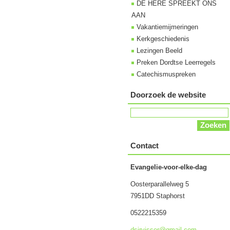
DE HERE SPREEKT ONS
AAN
Vakantiemijmeringen
Kerkgeschiedenis
Lezingen Beeld
Preken Dordtse Leerregels
Catechismuspreken
Doorzoek de website
Contact
Evangelie-voor-elke-dag
Oosterparallelweg 5
7951DD Staphorst
0522215359
dsjrviss
er@gmail
.com